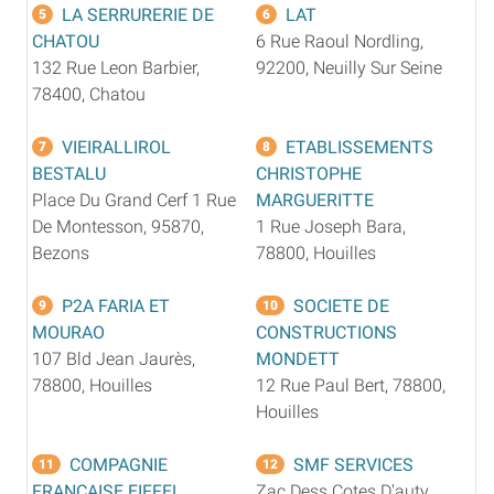
LA SERRURERIE DE
LAT
5
6
CHATOU
6 Rue Raoul Nordling,
132 Rue Leon Barbier,
92200, Neuilly Sur Seine
78400, Chatou
VIEIRALLIROL
ETABLISSEMENTS
7
8
BESTALU
CHRISTOPHE
Place Du Grand Cerf 1 Rue
MARGUERITTE
De Montesson, 95870,
1 Rue Joseph Bara,
Bezons
78800, Houilles
P2A FARIA ET
SOCIETE DE
9
10
MOURAO
CONSTRUCTIONS
107 Bld Jean Jaurès,
MONDETT
78800, Houilles
12 Rue Paul Bert, 78800,
Houilles
COMPAGNIE
SMF SERVICES
11
12
FRANCAISE EIFFEL
Zac Dess Cotes D'auty