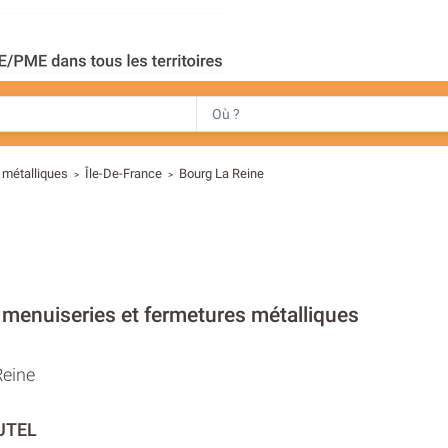
 métalliques
Île-De-France
Bourg La Reine
>
>
 menuiseries et fermetures métalliques
Reine
UTEL