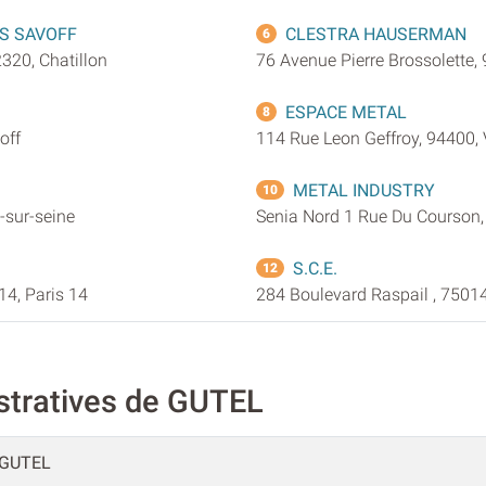
S SAVOFF
CLESTRA HAUSERMAN
6
2320, Chatillon
76 Avenue Pierre Brossolette,
ESPACE METAL
8
off
114 Rue Leon Geffroy, 94400, V
METAL INDUSTRY
10
-sur-seine
Senia Nord 1 Rue Du Courson,
S.C.E.
12
14, Paris 14
284 Boulevard Raspail , 75014
stratives de GUTEL
GUTEL