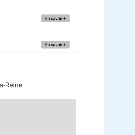
En savoir +
En savoir +
la-Reine