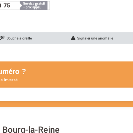
1 75
Bouche à oreille
Signaler une anomalie
numéro ?
ue
inversé
à Bourg-la-Reine