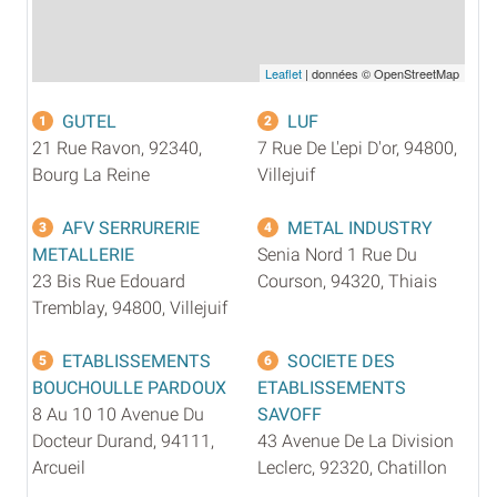
Leaflet
| données © OpenStreetMap
GUTEL
LUF
1
2
21 Rue Ravon, 92340,
7 Rue De L'epi D'or, 94800,
Bourg La Reine
Villejuif
AFV SERRURERIE
METAL INDUSTRY
3
4
METALLERIE
Senia Nord 1 Rue Du
23 Bis Rue Edouard
Courson, 94320, Thiais
Tremblay, 94800, Villejuif
ETABLISSEMENTS
SOCIETE DES
5
6
BOUCHOULLE PARDOUX
ETABLISSEMENTS
8 Au 10 10 Avenue Du
SAVOFF
Docteur Durand, 94111,
43 Avenue De La Division
Arcueil
Leclerc, 92320, Chatillon