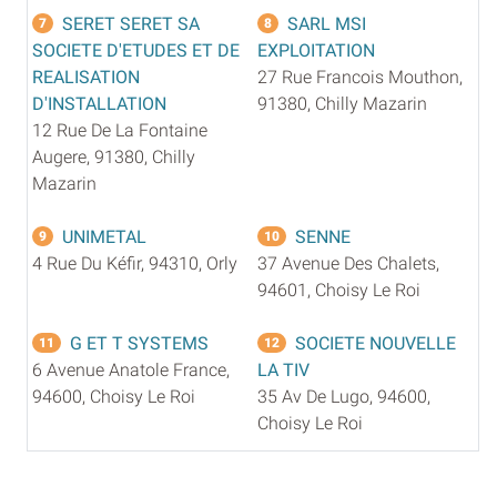
SERET SERET SA
SARL MSI
7
8
SOCIETE D'ETUDES ET DE
EXPLOITATION
REALISATION
27 Rue Francois Mouthon,
D'INSTALLATION
91380, Chilly Mazarin
12 Rue De La Fontaine
Augere, 91380, Chilly
Mazarin
UNIMETAL
SENNE
9
10
4 Rue Du Kéfir, 94310, Orly
37 Avenue Des Chalets,
94601, Choisy Le Roi
G ET T SYSTEMS
SOCIETE NOUVELLE
11
12
6 Avenue Anatole France,
LA TIV
94600, Choisy Le Roi
35 Av De Lugo, 94600,
Choisy Le Roi