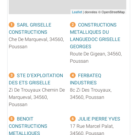
Leaflet
| données © OpenStreetMap
SARL GRISELLE
CONSTRUCTIONS
1
2
CONSTRUCTIONS
METALLIQUES DU
Che De Marqueval, 34560,
LANGUEDOC GRISELLE
Poussan
GEORGES
Route De Gigean, 34560,
Poussan
STE D'EXPLOITATION
FERBATEQ
3
4
DES ETS GRISELLE
INDUSTRIES
Zi De Trouyaux Chemin De
8c Zi Des Trouyaux,
Marqueval, 34560,
34560, Poussan
Poussan
BENOIT
JULIE PIERRE YVES
5
6
CONSTRUCTIONS
17 Rue Marcel Palat,
METALLIQUES
34560, Poussan