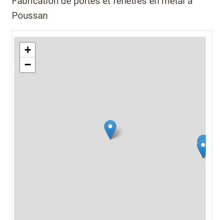
Fabrication de portes et fenêtres en métal à
Poussan
+
−