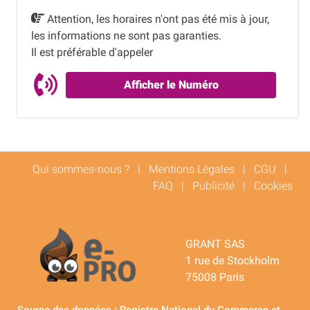
Attention, les horaires n'ont pas été mis à jour,
les informations ne sont pas garanties.
Il est préférable d'appeler
Afficher le Numéro
Qui sommes-nous ?
|
Mentions Légales
|
CGU
|
FAQ
|
Publicité
|
Cookies
GRANT SAS
1 rue de Stockholm
75008 Paris