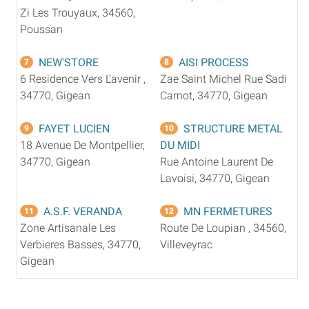
Zi Les Trouyaux, 34560,
Poussan
NEW'STORE
AISI PROCESS
7
8
6 Residence Vers L'avenir ,
Zae Saint Michel Rue Sadi
34770, Gigean
Carnot, 34770, Gigean
FAYET LUCIEN
STRUCTURE METAL
9
10
18 Avenue De Montpellier,
DU MIDI
34770, Gigean
Rue Antoine Laurent De
Lavoisi, 34770, Gigean
A.S.F. VERANDA
MN FERMETURES
11
12
Zone Artisanale Les
Route De Loupian , 34560,
Verbieres Basses, 34770,
Villeveyrac
Gigean