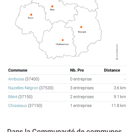
Commune
Nb. Pro
Distance
Amboise
(37400)
0 entreprise
-
Nazelles-Négron
(37530)
3 entreprises
3.6 km
Bléré
(37150)
2 entreprises
9.1 km
Chisseaux
(37150)
1 entreprise
11.8 km
Dans la Communauté de communes