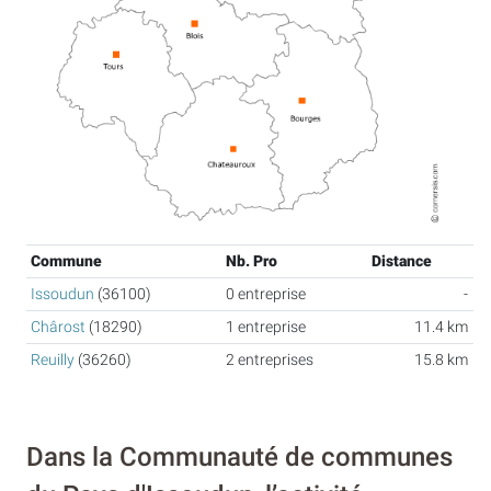
Commune
Nb. Pro
Distance
Issoudun
(36100)
0 entreprise
-
Chârost
(18290)
1 entreprise
11.4 km
Reuilly
(36260)
2 entreprises
15.8 km
Dans la Communauté de communes