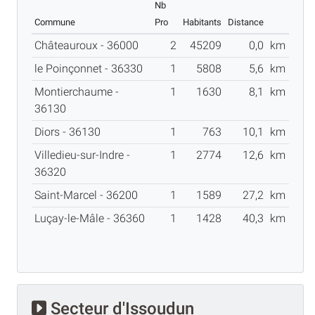
Nb
Commune
Pro
Habitants
Distance
Châteauroux - 36000
2
45209
0,0
km
le Poinçonnet - 36330
1
5808
5,6
km
Montierchaume -
1
1630
8,1
km
36130
Diors - 36130
1
763
10,1
km
Villedieu-sur-Indre -
1
2774
12,6
km
36320
Saint-Marcel - 36200
1
1589
27,2
km
Luçay-le-Mâle - 36360
1
1428
40,3
km
Secteur d'Issoudun