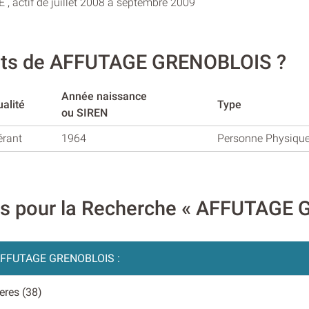
, actif de juillet 2008 à septembre 2009
eants de AFFUTAGE GRENOBLOIS ?
Année naissance
alité
Type
ou SIREN
érant
1964
Personne Physiqu
res pour la Recherche « AFFUTAGE
FFUTAGE GRENOBLOIS :
ieres (38)