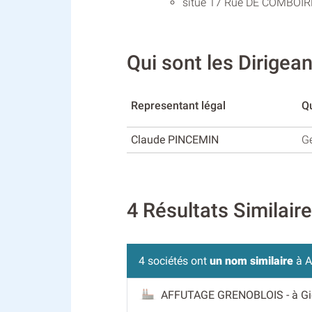
situé 17 Rue DE COMBOIRE 
Qui sont les Dirig
Representant légal
Qu
Claude PINCEMIN
G
4 Résultats Similai
4 sociétés ont
un nom similaire
à A
AFFUTAGE GRENOBLOIS
- à G