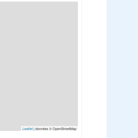
Leaflet
| données © OpenStreetMap