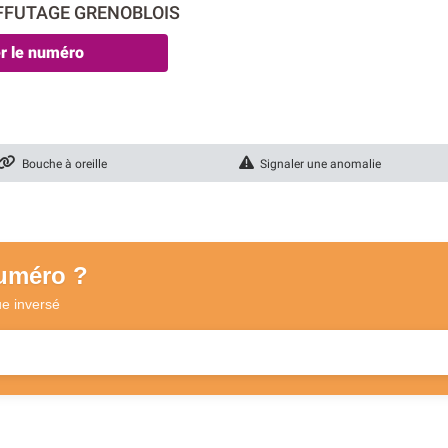
AFFUTAGE GRENOBLOIS
er le numéro
Bouche à oreille
Signaler une anomalie
numéro ?
ue
inversé