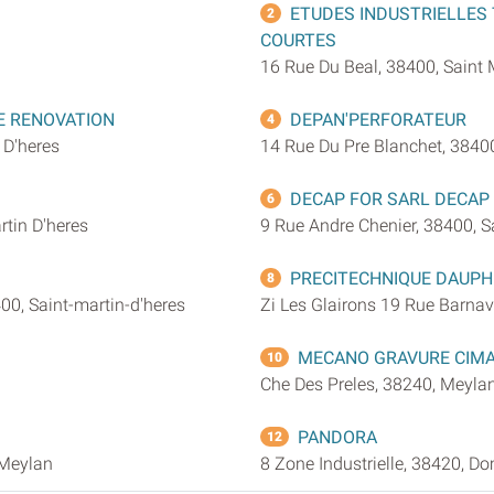
ETUDES INDUSTRIELLES 
2
COURTES
16 Rue Du Beal, 38400, Saint 
E RENOVATION
DEPAN'PERFORATEUR
4
 D'heres
14 Rue Du Pre Blanchet, 38400
DECAP FOR SARL DECAP
6
rtin D'heres
9 Rue Andre Chenier, 38400, S
PRECITECHNIQUE DAUPH
8
00, Saint-martin-d'heres
Zi Les Glairons 19 Rue Barnav
MECANO GRAVURE CIM
10
Che Des Preles, 38240, Meyla
PANDORA
12
 Meylan
8 Zone Industrielle, 38420, D