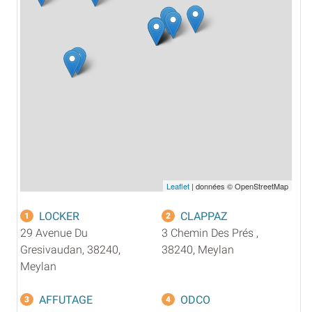
Leaflet
| données © OpenStreetMap
LOCKER
CLAPPAZ
1
2
29 Avenue Du
3 Chemin Des Prés ,
Gresivaudan, 38240,
38240, Meylan
Meylan
AFFUTAGE
ODCO
3
4