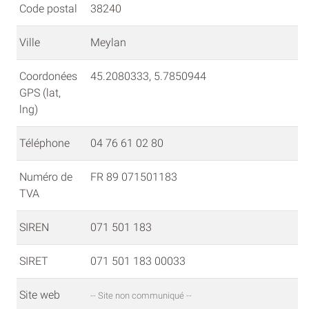
Code postal
38240
Ville
Meylan
Coordonées
45.2080333, 5.7850944
GPS (lat,
lng)
Téléphone
04 76 61 02 80
Numéro de
FR 89 071501183
TVA
SIREN
071 501 183
SIRET
071 501 183 00033
Site web
-- Site non communiqué --