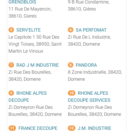
GRENOBLOIS
9 B Rue Condamine,
11 Rue De Mayencin,
38610, Gières
38610, Gieres
SERV'ELITE
SA PERFOMAT
5
6
Le Capitole 1 50 Rue Des
Zi Rue De L Industrie,
Vingt Toises, 38950, Saint
38420, Domene
Martin Le Vinoux
RAD J M INDUSTRIE
PANDORA
7
8
Zi Rue Des Bourelles,
8 Zone Industrielle, 38420,
38420, Domene
Domene
RHONE ALPES
RHONE ALPES
9
10
DECOUPE
DECOUPE SERVICES
Zi Domeyron Rue Des
Zi Domeyron Rue Des
Bourelles, 38420, Domene
Bourelles, 38420, Domene
FRANCE DECOUPE
J.M. INDUSTRIE
11
12