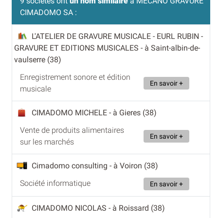
9 sociétés ont
un nom similaire
à MECANO GRAVURE
CIMADOMO SA :
L'ATELIER DE GRAVURE MUSICALE - EURL RUBIN -
GRAVURE ET EDITIONS MUSICALES
- à Saint-albin-de-
vaulserre (38)
Enregistrement sonore et édition
En savoir +
musicale
CIMADOMO MICHELE
- à Gieres (38)
Vente de produits alimentaires
En savoir +
sur les marchés
Cimadomo consulting
- à Voiron (38)
Société informatique
En savoir +
CIMADOMO NICOLAS
- à Roissard (38)