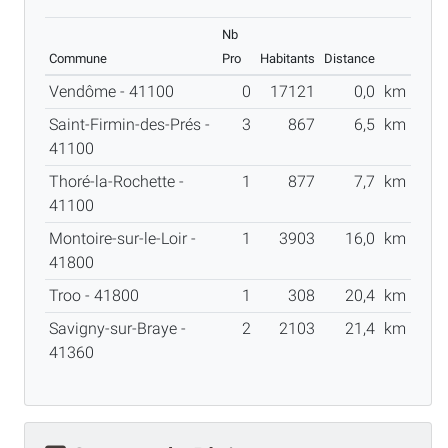
Nb
Commune
Pro
Habitants
Distance
Vendôme - 41100
0
17121
0,0
km
Saint-Firmin-des-Prés -
3
867
6,5
km
41100
Thoré-la-Rochette -
1
877
7,7
km
41100
Montoire-sur-le-Loir -
1
3903
16,0
km
41800
Troo - 41800
1
308
20,4
km
Savigny-sur-Braye -
2
2103
21,4
km
41360