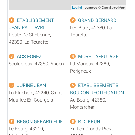
Leaflet
| données © OpenStreetMap
ETABLISSEMENT
GRAND BERNARD
1
2
JEAN PAUL AVRIL
Les Plats, 42380, La
Route De St Etienne,
Tourette
42380, La Tourette
ACS FOREZ
MOREL AFFUTAGE
3
4
Soulacroux, 42380, Aboen
Ld Marieux, 42380,
Perigneux
JURINE JEAN
ETABLISSEMENTS
5
6
La Flachere, 42240, Saint
BOUDON RECTIFICATION
Maurice En Gourgois
Au Bourg, 42380,
Montarcher
BEGON GERARD ELIE
R.D. BRUN
7
8
Le Bourg, 43210,
Za Les Grands Près ,