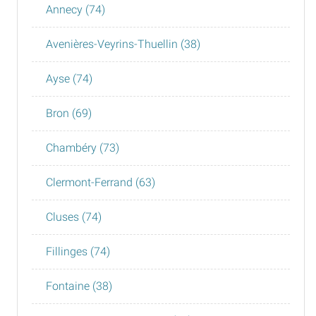
Annecy (74)
Avenières-Veyrins-Thuellin (38)
Ayse (74)
Bron (69)
Chambéry (73)
Clermont-Ferrand (63)
Cluses (74)
Fillinges (74)
Fontaine (38)