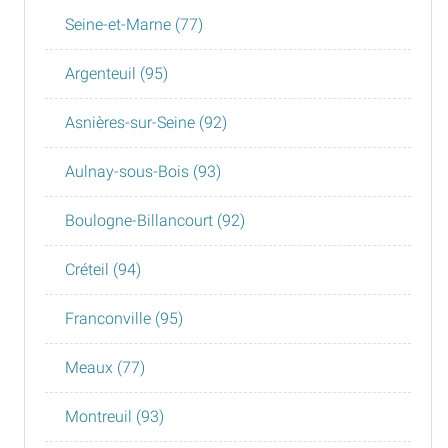
Seine-et-Marne (77)
Argenteuil (95)
Asnières-sur-Seine (92)
Aulnay-sous-Bois (93)
Boulogne-Billancourt (92)
Créteil (94)
Franconville (95)
Meaux (77)
Montreuil (93)