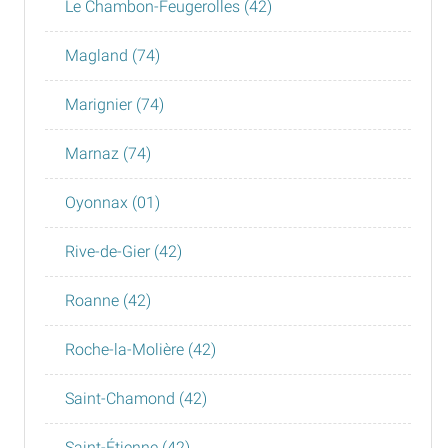
Le Chambon-Feugerolles (42)
Magland (74)
Marignier (74)
Marnaz (74)
Oyonnax (01)
Rive-de-Gier (42)
Roanne (42)
Roche-la-Molière (42)
Saint-Chamond (42)
Saint-Étienne (42)