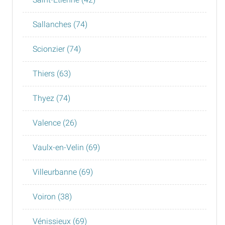
Sallanches (74)
Scionzier (74)
Thiers (63)
Thyez (74)
Valence (26)
Vaulx-en-Velin (69)
Villeurbanne (69)
Voiron (38)
Vénissieux (69)