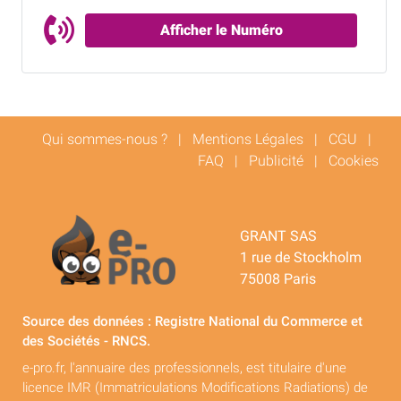
Afficher le Numéro
Qui sommes-nous ?
|
Mentions Légales
|
CGU
|
FAQ
|
Publicité
|
Cookies
GRANT SAS
1 rue de Stockholm
75008 Paris
Source des données : Registre National du Commerce et
des Sociétés - RNCS.
e-pro.fr, l'annuaire des professionnels, est titulaire d'une
licence IMR (Immatriculations Modifications Radiations) de