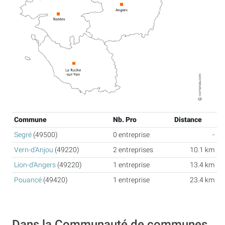
Commune
Nb. Pro
Distance
Segré
(49500)
0 entreprise
-
Vern-d'Anjou
(49220)
2 entreprises
10.1 km
Lion-d'Angers
(49220)
1 entreprise
13.4 km
Pouancé
(49420)
1 entreprise
23.4 km
Dans la Communauté de communes