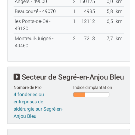
Angers - 49000
2
150125
0,0
km
Beaucouzé - 49070
1
4935
5,8
km
les Ponts-de-Cé -
1
12112
6,5
km
49130
Montreuil-Juigné -
2
7213
7,7
km
49460
Secteur de Segré-en-Anjou Bleu
Nombre de Pro
Indice d'implantation
4 fonderies ou
entreprises de
sidérurgie sur Segré-en-
Anjou Bleu