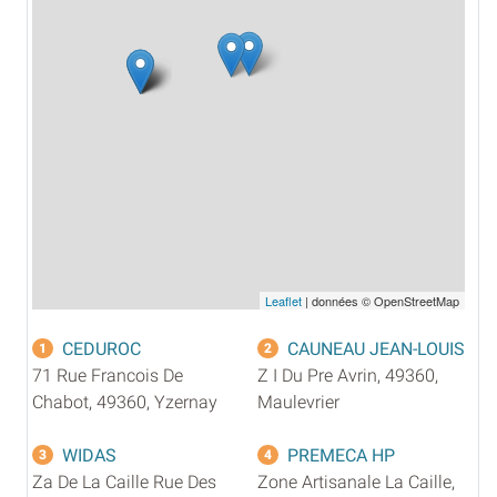
Leaflet
| données © OpenStreetMap
CEDUROC
CAUNEAU JEAN-LOUIS
1
2
71 Rue Francois De
Z I Du Pre Avrin, 49360,
Chabot, 49360, Yzernay
Maulevrier
WIDAS
PREMECA HP
3
4
Za De La Caille Rue Des
Zone Artisanale La Caille,