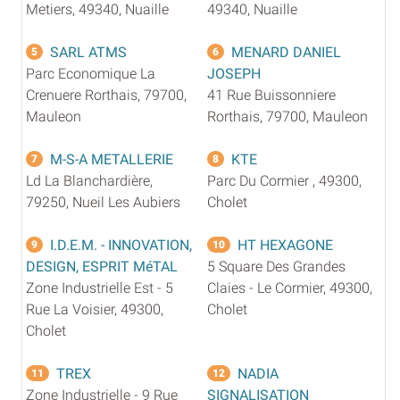
Metiers, 49340, Nuaille
49340, Nuaille
SARL ATMS
MENARD DANIEL
5
6
Parc Economique La
JOSEPH
Crenuere Rorthais, 79700,
41 Rue Buissonniere
Mauleon
Rorthais, 79700, Mauleon
M-S-A METALLERIE
KTE
7
8
Ld La Blanchardière,
Parc Du Cormier , 49300,
79250, Nueil Les Aubiers
Cholet
I.D.E.M. - INNOVATION,
HT HEXAGONE
9
10
DESIGN, ESPRIT MéTAL
5 Square Des Grandes
Zone Industrielle Est - 5
Claies - Le Cormier, 49300,
Rue La Voisier, 49300,
Cholet
Cholet
TREX
NADIA
11
12
Zone Industrielle - 9 Rue
SIGNALISATION