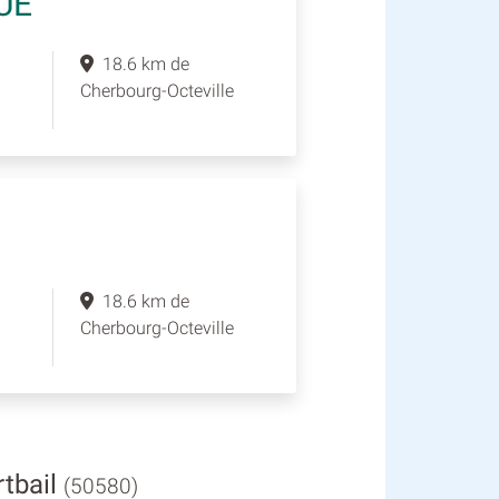
UE
18.6 km de
Cherbourg-Octeville
18.6 km de
Cherbourg-Octeville
rtbail
(50580)