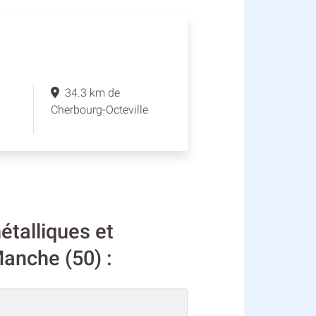
34.3 km de
Cherbourg-Octeville
talliques et
anche (50) :