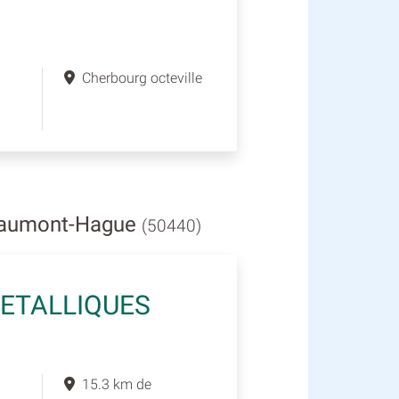
Cherbourg octeville
Beaumont-Hague
(50440)
ETALLIQUES
15.3 km de