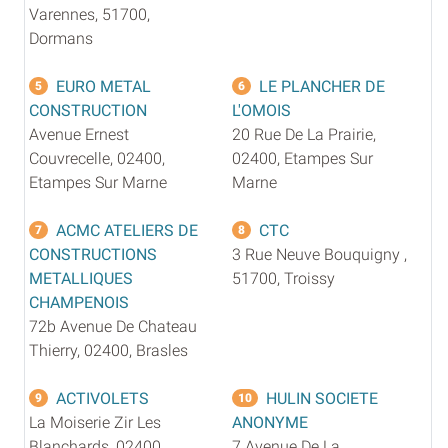
Varennes, 51700,
Dormans
EURO METAL
LE PLANCHER DE
5
6
CONSTRUCTION
L'OMOIS
Avenue Ernest
20 Rue De La Prairie,
Couvrecelle, 02400,
02400, Etampes Sur
Etampes Sur Marne
Marne
ACMC ATELIERS DE
CTC
7
8
CONSTRUCTIONS
3 Rue Neuve Bouquigny ,
METALLIQUES
51700, Troissy
CHAMPENOIS
72b Avenue De Chateau
Thierry, 02400, Brasles
ACTIVOLETS
HULIN SOCIETE
9
10
La Moiserie Zir Les
ANONYME
Blanchards, 02400,
7 Avenue De La