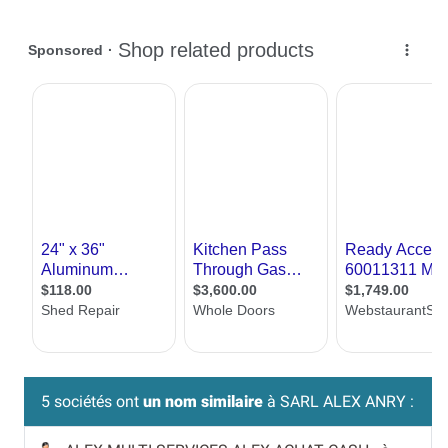
5 sociétés ont
un nom similaire
à SARL ALEX ANRY :