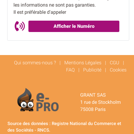
les informations ne sont pas garanties.
Il est préférable d'appeler
Afficher le Numéro
Qui sommes-nous ?
|
Mentions Légales
|
CGU
|
FAQ
|
Publicité
|
Cookies
GRANT SAS
1 rue de Stockholm
75008 Paris
Source des données : Registre National du Commerce et
des Sociétés - RNCS.