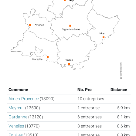
Commune
Nb. Pro
Distance
Aix-en-Provence
(13090)
10 entreprises
-
Meyreuil
(13590)
1 entreprise
5.9 km
Gardanne
(13120)
6 entreprises
8.1 km
Venelles
(13770)
3 entreprises
8.6 km
Éguilles
(13510)
1 entreprise
8.8 km