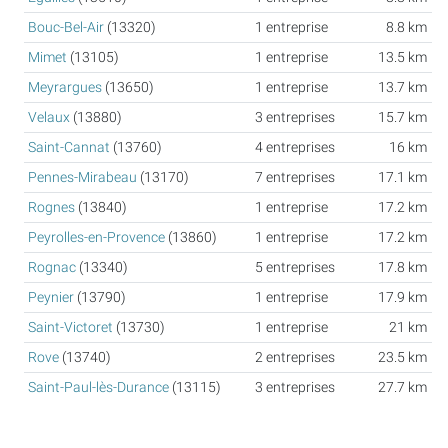
Bouc-Bel-Air
(13320)
1 entreprise
8.8 km
Mimet
(13105)
1 entreprise
13.5 km
Meyrargues
(13650)
1 entreprise
13.7 km
Velaux
(13880)
3 entreprises
15.7 km
Saint-Cannat
(13760)
4 entreprises
16 km
Pennes-Mirabeau
(13170)
7 entreprises
17.1 km
Rognes
(13840)
1 entreprise
17.2 km
Peyrolles-en-Provence
(13860)
1 entreprise
17.2 km
Rognac
(13340)
5 entreprises
17.8 km
Peynier
(13790)
1 entreprise
17.9 km
Saint-Victoret
(13730)
1 entreprise
21 km
Rove
(13740)
2 entreprises
23.5 km
Saint-Paul-lès-Durance
(13115)
3 entreprises
27.7 km