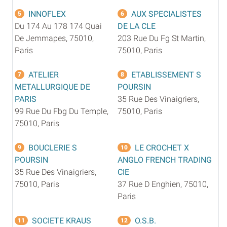
INNOFLEX
AUX SPECIALISTES
5
6
Du 174 Au 178 174 Quai
DE LA CLE
De Jemmapes, 75010,
203 Rue Du Fg St Martin,
Paris
75010, Paris
ATELIER
ETABLISSEMENT S
7
8
METALLURGIQUE DE
POURSIN
PARIS
35 Rue Des Vinaigriers,
99 Rue Du Fbg Du Temple,
75010, Paris
75010, Paris
BOUCLERIE S
LE CROCHET X
9
10
POURSIN
ANGLO FRENCH TRADING
35 Rue Des Vinaigriers,
CIE
75010, Paris
37 Rue D Enghien, 75010,
Paris
SOCIETE KRAUS
O.S.B.
11
12