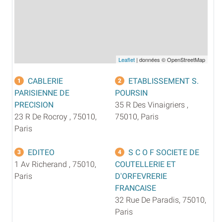
Leaflet
| données © OpenStreetMap
CABLERIE
ETABLISSEMENT S.
1
2
PARISIENNE DE
POURSIN
PRECISION
35 R Des Vinaigriers ,
23 R De Rocroy , 75010,
75010, Paris
Paris
EDITEO
S C O F SOCIETE DE
3
4
1 Av Richerand , 75010,
COUTELLERIE ET
Paris
D'ORFEVRERIE
FRANCAISE
32 Rue De Paradis, 75010,
Paris