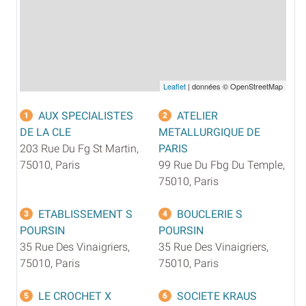
Leaflet
| données © OpenStreetMap
AUX SPECIALISTES
ATELIER
1
2
DE LA CLE
METALLURGIQUE DE
203 Rue Du Fg St Martin,
PARIS
75010, Paris
99 Rue Du Fbg Du Temple,
75010, Paris
ETABLISSEMENT S
BOUCLERIE S
3
4
POURSIN
POURSIN
35 Rue Des Vinaigriers,
35 Rue Des Vinaigriers,
75010, Paris
75010, Paris
LE CROCHET X
SOCIETE KRAUS
5
6