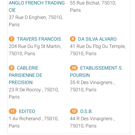
ANGLO FRENCH TRADING
55 Rue Bichat, 75010,
CIE
Paris
37 Rue D Enghien, 75010,
Paris
TRAVERS FRANCOIS
DA SILVA ALVARO
7
8
204 Rue Du Fg St Martin,
41 Rue Du Fbg Du Temple,
75010, Paris
75010, Paris
CABLERIE
ETABLISSEMENT S.
9
10
PARISIENNE DE
POURSIN
PRECISION
35 R Des Vinaigriers ,
23 R De Rocroy , 75010,
75010, Paris
Paris
EDITEO
O.S.B.
11
12
1 Av Richerand , 75010,
44 R Des Vinaigriers ,
Paris
75010, Paris