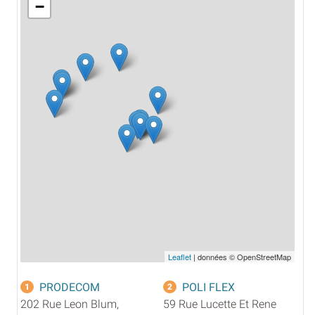
−
Leaflet
| données © OpenStreetMap
PRODECOM
POLI FLEX
1
2
202 Rue Leon Blum,
59 Rue Lucette Et Rene