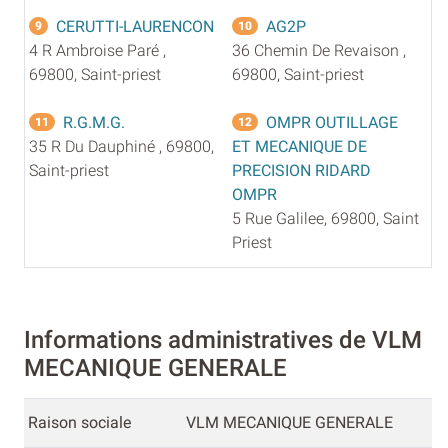
CERUTTI-LAURENCON
AG2P
9
10
4 R Ambroise Paré ,
36 Chemin De Revaison ,
69800, Saint-priest
69800, Saint-priest
R.G.M.G.
OMPR OUTILLAGE
11
12
35 R Du Dauphiné , 69800,
ET MECANIQUE DE
Saint-priest
PRECISION RIDARD
OMPR
5 Rue Galilee, 69800, Saint
Priest
Informations administratives de VLM
MECANIQUE GENERALE
Raison sociale
VLM MECANIQUE GENERALE