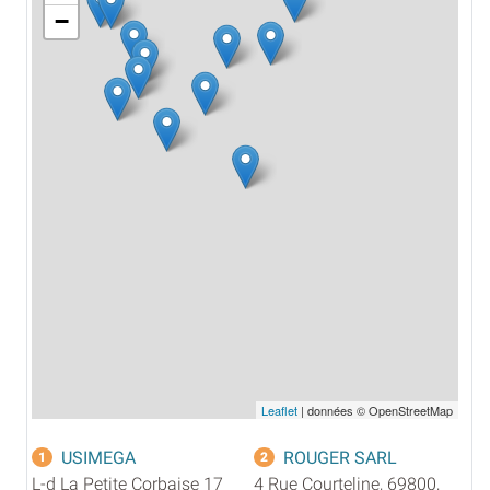
−
Leaflet
| données © OpenStreetMap
USIMEGA
ROUGER SARL
1
2
L-d La Petite Corbaise 17
4 Rue Courteline, 69800,