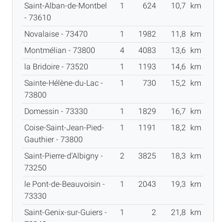
Saint-Alban-de-Montbel
1
624
10,7
km
- 73610
Novalaise - 73470
1
1982
11,8
km
Montmélian - 73800
4
4083
13,6
km
la Bridoire - 73520
1
1193
14,6
km
Sainte-Hélène-du-Lac -
1
730
15,2
km
73800
Domessin - 73330
1
1829
16,7
km
Coise-Saint-Jean-Pied-
1
1191
18,2
km
Gauthier - 73800
Saint-Pierre-d'Albigny -
2
3825
18,3
km
73250
le Pont-de-Beauvoisin -
1
2043
19,3
km
73330
Saint-Genix-sur-Guiers -
1
2
21,8
km