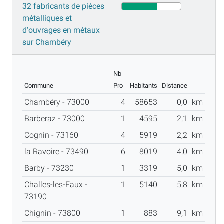
32 fabricants de pièces
métalliques et
d'ouvrages en métaux
sur Chambéry
Nb
Commune
Pro
Habitants
Distance
Chambéry - 73000
4
58653
0,0
km
Barberaz - 73000
1
4595
2,1
km
Cognin - 73160
4
5919
2,2
km
la Ravoire - 73490
6
8019
4,0
km
Barby - 73230
1
3319
5,0
km
Challes-les-Eaux -
1
5140
5,8
km
73190
Chignin - 73800
1
883
9,1
km