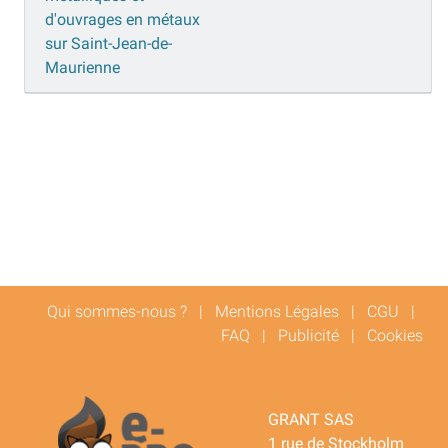
d'ouvrages en métaux
sur Saint-Jean-de-
Maurienne
Qui sommes-nous ?
|
Mentions Légales
|
CGU
|
FAQ
|
Publicité
|
Cookies
GRANT SAS
1 rue de Stockholm