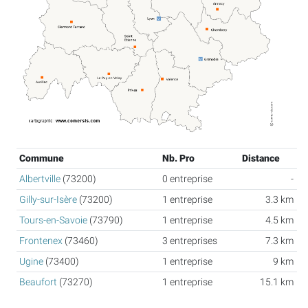
Commune
Nb. Pro
Distance
Albertville
(73200)
0 entreprise
-
Gilly-sur-Isère
(73200)
1 entreprise
3.3 km
Tours-en-Savoie
(73790)
1 entreprise
4.5 km
Frontenex
(73460)
3 entreprises
7.3 km
Ugine
(73400)
1 entreprise
9 km
Beaufort
(73270)
1 entreprise
15.1 km