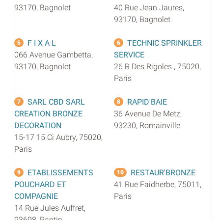
93170, Bagnolet
40 Rue Jean Jaures,
93170, Bagnolet
F I X A L
TECHNIC SPRINKLER
5
6
066 Avenue Gambetta,
SERVICE
93170, Bagnolet
26 R Des Rigoles , 75020,
Paris
SARL CBD SARL
RAPID'BAIE
7
8
CREATION BRONZE
36 Avenue De Metz,
DECORATION
93230, Romainville
15-17 15 Ci Aubry, 75020,
Paris
ETABLISSEMENTS
RESTAUR'BRONZE
9
10
POUCHARD ET
41 Rue Faidherbe, 75011,
COMPAGNIE
Paris
14 Rue Jules Auffret,
93698, Pantin