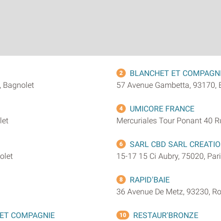
BLANCHET ET COMPAGN
2
, Bagnolet
57 Avenue Gambetta, 93170, 
UMICORE FRANCE
4
let
Mercuriales Tour Ponant 40 R
SARL CBD SARL CREATI
6
olet
15-17 15 Ci Aubry, 75020, Par
RAPID'BAIE
8
36 Avenue De Metz, 93230, Ro
ET COMPAGNIE
RESTAUR'BRONZE
10