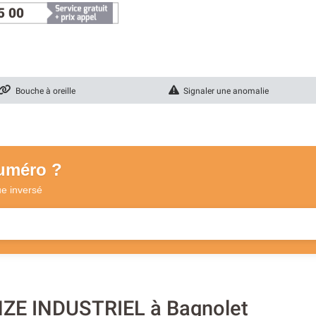
5 00
Bouche à oreille
Signaler une anomalie
numéro ?
ue
inversé
ONZE INDUSTRIEL à Bagnolet