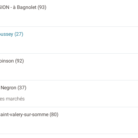
SION
- à Bagnolet (93)
oussey (27)
obinson (92)
s Negron (37)
 les marchés
Saint-valery-sur-somme (80)