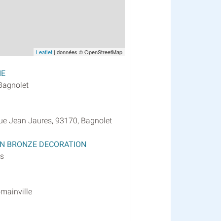
Leaflet
| données © OpenStreetMap
IE
Bagnolet
ue Jean Jaures, 93170, Bagnolet
ON BRONZE DECORATION
is
mainville