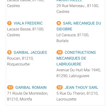
Castres
29 Rue Marceau , 81100,
Castres
VIALA FREDERIC
SARL MECANIQUE DU
7
8
Lacaze Basse, 81100,
SIDOBRE
Castres
Ld Carauce, 81100,
Burlats
GARIBAL JACQUES
CONSTRUCTIONS
9
10
Roucan, 81210,
MECANIQUES DE
Roquecourbe
LABRUGUIERE
Avenue Du Huit Mai 1945,
81290, Labruguiere
GARIBAL ROMAIN
JEAN THOUY SARL
11
12
71 Route De Montredon,
5 Rue Du Theron, 81210,
81210, Montfa
Lacrouzette