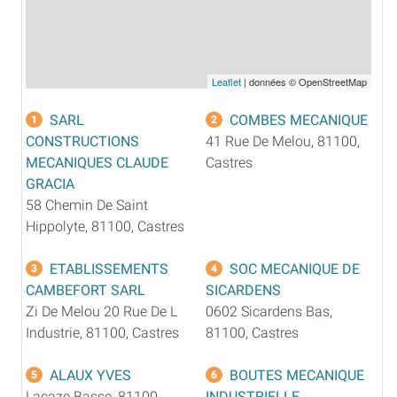
Leaflet
| données © OpenStreetMap
SARL
COMBES MECANIQUE
1
2
CONSTRUCTIONS
41 Rue De Melou, 81100,
MECANIQUES CLAUDE
Castres
GRACIA
58 Chemin De Saint
Hippolyte, 81100, Castres
ETABLISSEMENTS
SOC MECANIQUE DE
3
4
CAMBEFORT SARL
SICARDENS
Zi De Melou 20 Rue De L
0602 Sicardens Bas,
Industrie, 81100, Castres
81100, Castres
ALAUX YVES
BOUTES MECANIQUE
5
6
Lacaze Basse, 81100,
INDUSTRIELLE