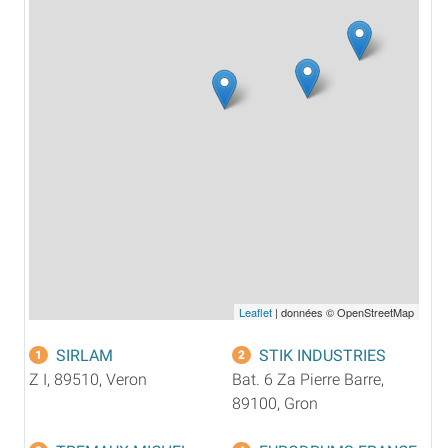
Leaflet
| données © OpenStreetMap
SIRLAM
STIK INDUSTRIES
1
2
Z I, 89510, Veron
Bat. 6 Za Pierre Barre,
89100, Gron