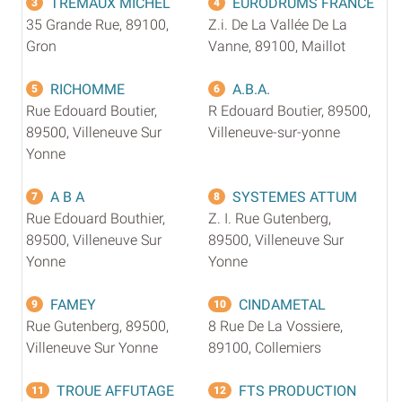
TREMAUX MICHEL
EURODRUMS FRANCE
3
4
35 Grande Rue, 89100,
Z.i. De La Vallée De La
Gron
Vanne, 89100, Maillot
RICHOMME
A.B.A.
5
6
Rue Edouard Boutier,
R Edouard Boutier, 89500,
89500, Villeneuve Sur
Villeneuve-sur-yonne
Yonne
A B A
SYSTEMES ATTUM
7
8
Rue Edouard Bouthier,
Z. I. Rue Gutenberg,
89500, Villeneuve Sur
89500, Villeneuve Sur
Yonne
Yonne
FAMEY
CINDAMETAL
9
10
Rue Gutenberg, 89500,
8 Rue De La Vossiere,
Villeneuve Sur Yonne
89100, Collemiers
TROUE AFFUTAGE
FTS PRODUCTION
11
12