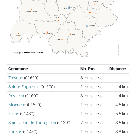
Commune
Nb. Pro
Distance
Trévoux
(01600)
8 entreprises
-
Sainte-Euphémie
(01600)
1 entreprise
4 km
Reyrieux
(01600)
3 entreprises
4 km
Misérieux
(01600)
1 entreprise
4.5 km
Frans
(01480)
1 entreprise
5.5 km
Saint-Jean-de-Thurigneux
(01390)
2 entreprises
8.5 km
Fareins
(01480)
1 entreprise
8.8 km