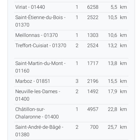
Viriat - 01440
1
6258
5,5
km
Saint-Étienne-du-Bois -
1
2522
10,5
km
01370
Meillonnas - 01370
1
1303
10,6
km
Treffort-Cuisiat - 01370
2
2524
13,2
km
Saint-Martin-du-Mont -
1
1717
13,8
km
01160
Marboz - 01851
3
2196
15,5
km
Neuville-les-Dames -
2
1492
17,9
km
01400
Châtillon-sur-
1
4957
22,8
km
Chalaronne - 01400
Saint-André-de-Bâgé -
2
700
25,7
km
01380