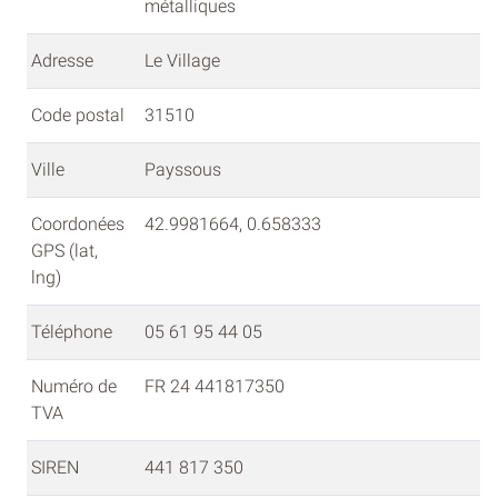
métalliques
Adresse
Le Village
Code postal
31510
Ville
Payssous
Coordonées
42.9981664, 0.658333
GPS (lat,
lng)
Téléphone
05 61 95 44 05
Numéro de
FR 24 441817350
TVA
SIREN
441 817 350