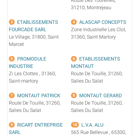
Route Des Toureilles,
31210, Montrejeau
ETABLISSEMENTS
ALASCAP CONCEPTS
3
4
FOURCADE SARL
Zone Industrielle Les Clot,
Le Village, 31800, Saint
31360, Saint Martory
Marcet
PROMODULE
ETABLISSEMENTS
5
6
INDUSTRIE
MONTAUT
Zi Les Clottes , 31360,
Route De Touille, 31260,
Saint-martory
Salies Du Salat
MONTAUT PATRICK
MONTAUT GERARD
7
8
Route De Touille, 31260,
Route De Touille, 31260,
Salies Du Salat
Salies Du Salat
RICART ENTREPRISE
L.V.A. ALU
9
10
SARL
565 Rue Bellevue , 65300,