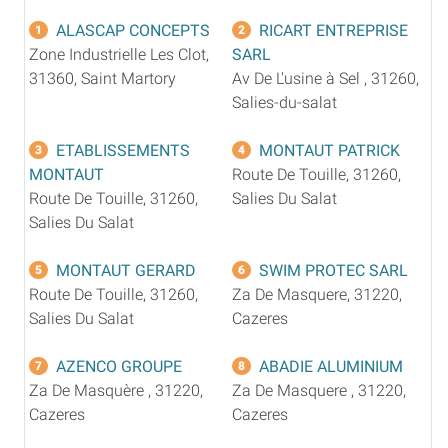
ALASCAP CONCEPTS
RICART ENTREPRISE
1
2
Zone Industrielle Les Clot,
SARL
31360, Saint Martory
Av De L'usine à Sel , 31260,
Salies-du-salat
ETABLISSEMENTS
MONTAUT PATRICK
3
4
MONTAUT
Route De Touille, 31260,
Route De Touille, 31260,
Salies Du Salat
Salies Du Salat
MONTAUT GERARD
SWIM PROTEC SARL
5
6
Route De Touille, 31260,
Za De Masquere, 31220,
Salies Du Salat
Cazeres
AZENCO GROUPE
ABADIE ALUMINIUM
7
8
Za De Masquère , 31220,
Za De Masquere , 31220,
Cazeres
Cazeres