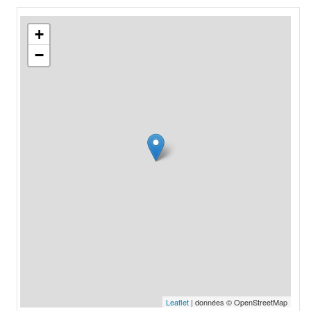
+
−
Leaflet
| données © OpenStreetMap