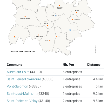
Commune
Nb. Pro
Distance
Aurec-sur-Loire
(43110)
5 entreprises
-
Saint-Ferréol-d'Auroure
(43330)
1 entreprise
4.4 km
Pont-Salomon
(43330)
3 entreprises
5 km
Saint-Just-Malmont
(43240)
1 entreprise
9.2 km
Saint-Didier-en-Velay
(43140)
2 entreprises
9.5 km