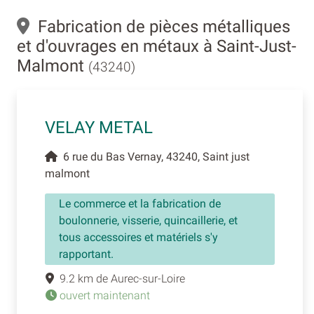
Fabrication de pièces métalliques
et d'ouvrages en métaux à Saint-Just-
Malmont
(43240)
VELAY METAL
6 rue du Bas Vernay, 43240, Saint just
malmont
Le commerce et la fabrication de
boulonnerie, visserie, quincaillerie, et
tous accessoires et matériels s'y
rapportant.
9.2 km de Aurec-sur-Loire
ouvert maintenant