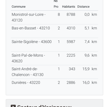
Nb
Commune
Pro
Habitants
Distance
Monistrol-sur-Loire -
8
8788
0,0
km
43120
Bas-en-Basset - 43210
2
4310
5,1
km
Sainte-Sigolène - 43600
1
5987
7,4
km
Saint-Pal-de-Mons -
1
2225
9,6
km
43620
Saint-André-de-
1
343
15,9
km
Chalencon - 43130
Dunières - 43220
2
2886
16,0
km