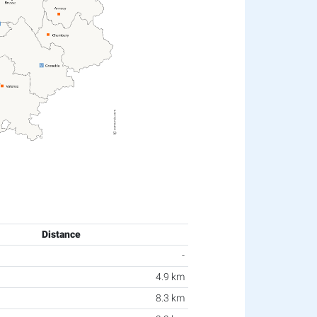
Distance
-
4.9 km
8.3 km