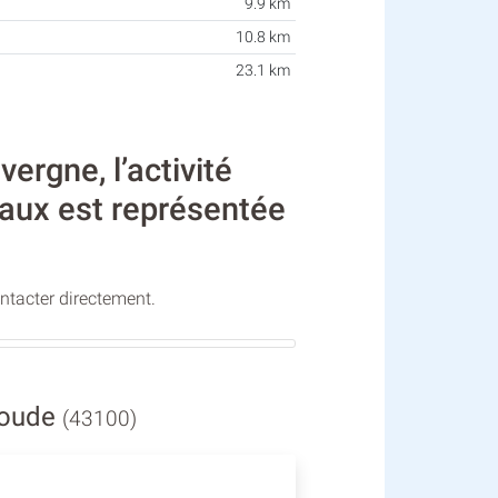
9.9 km
10.8 km
23.1 km
gne, l’activité
taux est représentée
ontacter directement.
ioude
(43100)