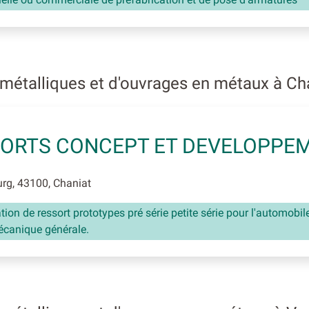
métalliques et d'ouvrages en métaux à Ch
ORTS CONCEPT ET DEVELOPPE
rg, 43100, Chaniat
tion de ressort prototypes pré série petite série pour l'automobil
écanique générale.