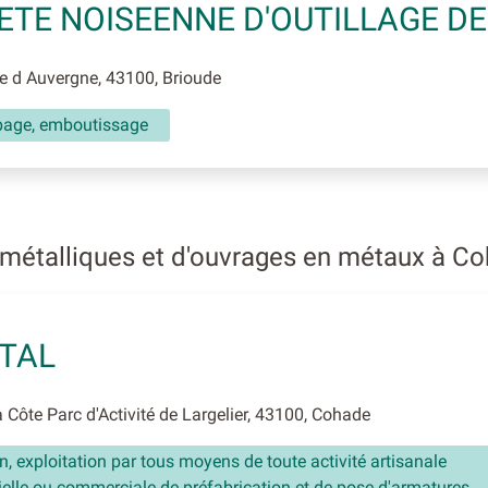
ETE NOISEENNE D'OUTILLAGE DE
 d Auvergne, 43100, Brioude
age, emboutissage
 métalliques et d'ouvrages en métaux à C
TAL
 Côte Parc d'Activité de Largelier, 43100, Cohade
n, exploitation par tous moyens de toute activité artisanale
ielle ou commerciale de préfabrication et de pose d'armatures