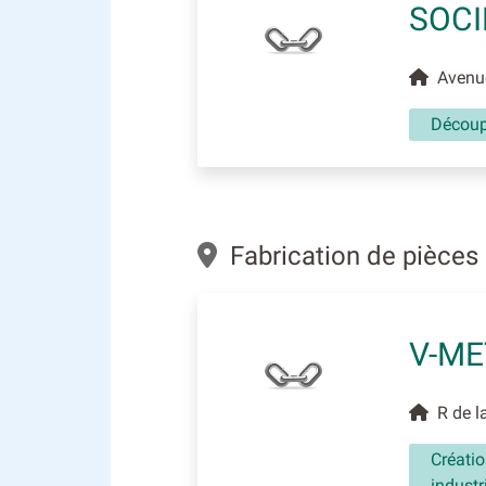
SOCI
Avenue
Découp
Fabrication de pièces
V-ME
R de la
Créatio
industr