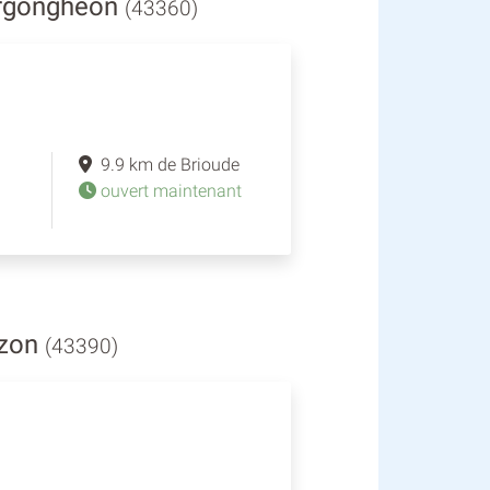
ergongheon
(43360)
9.9 km de Brioude
ouvert maintenant
uzon
(43390)