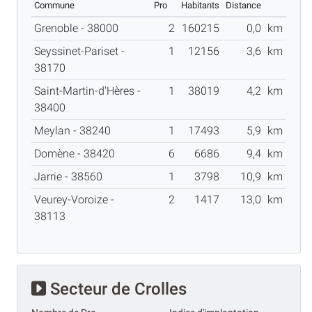
Commune
Pro
Habitants
Distance
Grenoble - 38000
2
160215
0,0
km
Seyssinet-Pariset -
1
12156
3,6
km
38170
Saint-Martin-d'Hères -
1
38019
4,2
km
38400
Meylan - 38240
1
17493
5,9
km
Domène - 38420
6
6686
9,4
km
Jarrie - 38560
1
3798
10,9
km
Veurey-Voroize -
2
1417
13,0
km
38113
Secteur de Crolles