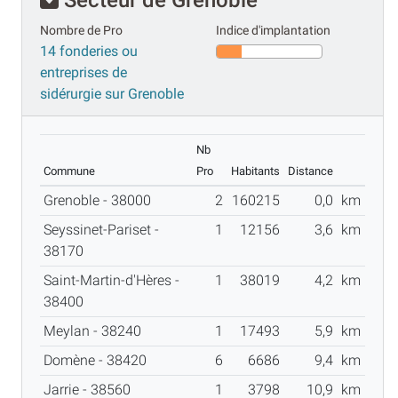
Nombre de Pro
Indice d'implantation
14 fonderies ou
entreprises de
sidérurgie sur Grenoble
Nb
Commune
Pro
Habitants
Distance
Grenoble - 38000
2
160215
0,0
km
Seyssinet-Pariset -
1
12156
3,6
km
38170
Saint-Martin-d'Hères -
1
38019
4,2
km
38400
Meylan - 38240
1
17493
5,9
km
Domène - 38420
6
6686
9,4
km
Jarrie - 38560
1
3798
10,9
km