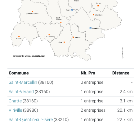
Commune
Nb. Pro
Distance
Saint-Marcellin
(38160)
0 entreprise
-
Saint-Vérand
(38160)
1 entreprise
2.4 km
Chatte
(38160)
1 entreprise
3.1 km
Viriville
(38980)
2 entreprises
20.1 km
Saint-Quentin-sur-Isère
(38210)
1 entreprise
22.7 km