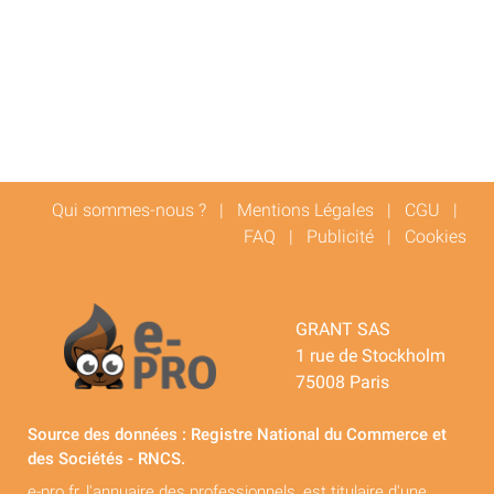
Qui sommes-nous ?
|
Mentions Légales
|
CGU
|
FAQ
|
Publicité
|
Cookies
GRANT SAS
1 rue de Stockholm
75008 Paris
Source des données : Registre National du Commerce et
des Sociétés - RNCS.
e-pro.fr, l'annuaire des professionnels, est titulaire d'une