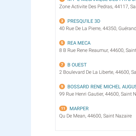
Zone Activite Des Pedras, 44117, S
PRESQU'ILE 3D
3
40 Rue De La Pierre, 44350, Guéran
REA MECA
5
8 B Rue Rene Reaumur, 44600, Saint
B OUEST
7
2 Boulevard De La Liberte, 44600, S
BOSSARD RENE MICHEL AUGU
9
99 Rue Henri Gautier, 44600, Saint 
MARPER
11
Qu De Mean, 44600, Saint Nazaire