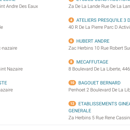
aint Andre Des Eaux
Za De La Lande Rue De La La
ATELIERS PRESQU'ILE 3 
4
de
40 R De La Pierre Parc D Activ
HUBERT ANDRE
6
-nazaire
Zac Herbins 10 Rue Robert Sur
MECAFFUTAGE
8
aint Nazaire
8 Boulevard De La Liberte, 446
STE
BAGOUET BERNARD
10
Nazaire
Penhoet 2 Boulevard De La Lib
ETABLISSEMENTS GINEA
12
GENERALE
Za Herbins 5 Rue Rene Cassin,