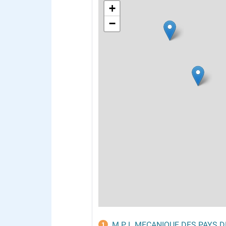
+
−
M P L MECANIQUE DES PAYS D
1