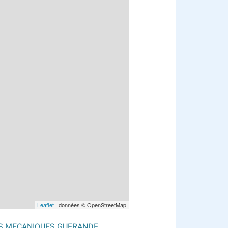
Leaflet
| données © OpenStreetMap
S MECANIQUES GUERANDE