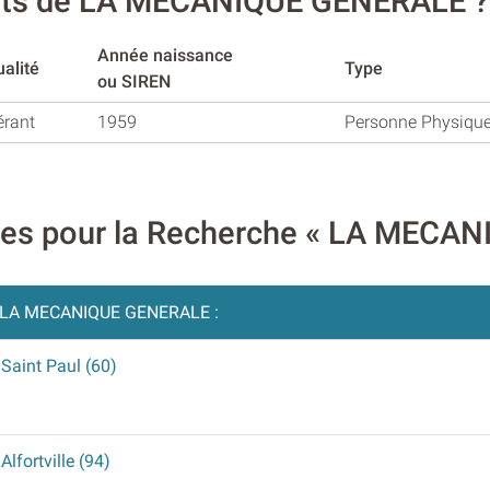
eants de LA MECANIQUE GENERALE ?
Année naissance
alité
Type
ou SIREN
érant
1959
Personne Physiqu
aires pour la Recherche « LA MEC
LA MECANIQUE GENERALE :
à Saint Paul (60)
 Alfortville (94)