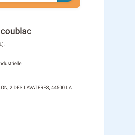
coublac
L).
dustrielle
.
BESLON, 2 DES LAVATERES, 44500 LA