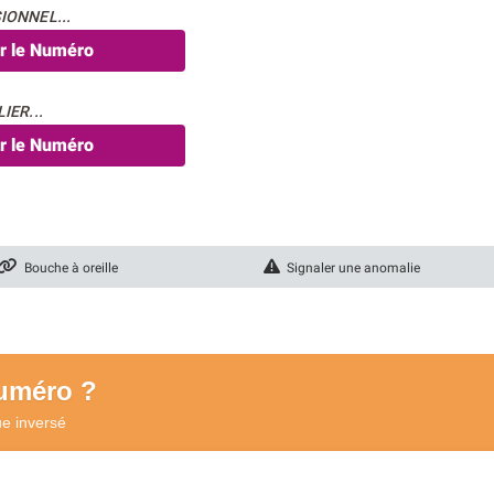
IONNEL...
er le Numéro
IER...
er le Numéro
Bouche à oreille
Signaler une anomalie
numéro ?
ue
inversé