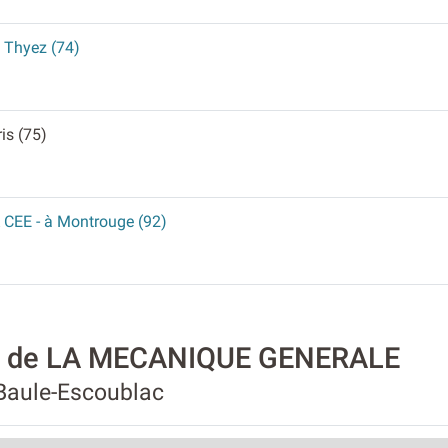
à Thyez (74)
ris (75)
 CEE
- à Montrouge (92)
ité de LA MECANIQUE GENERALE
Baule-Escoublac