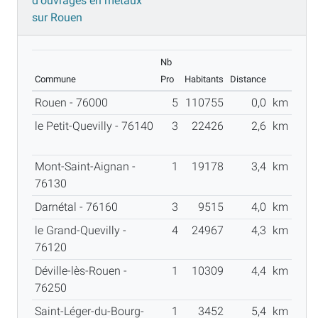
d'ouvrages en métaux
sur Rouen
Nb
Commune
Pro
Habitants
Distance
Rouen - 76000
5
110755
0,0
km
le Petit-Quevilly - 76140
3
22426
2,6
km
Mont-Saint-Aignan -
1
19178
3,4
km
76130
Darnétal - 76160
3
9515
4,0
km
le Grand-Quevilly -
4
24967
4,3
km
76120
Déville-lès-Rouen -
1
10309
4,4
km
76250
Saint-Léger-du-Bourg-
1
3452
5,4
km