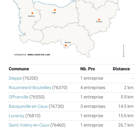
Commune
Nb. Pro
Distance
Dieppe
(76200)
1 entreprise
-
Rouxmesnil-Bouteilles
(76370)
4 entreprises
2 km
Offranville
(76550)
1 entreprise
5.9 km
Bacqueville-en-Caux
(76730)
3 entreprises
14.5 km
Luneray
(76810)
1 entreprise
15.6 km
Saint-Valery-en-Caux
(76460)
1 entreprise
26.7 km