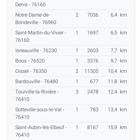
Denis - 76160
Notre-Dame-de-
2
7036
6,4
km
Bondeville - 76960
Saint-Martin-du-Vivier -
1
1697
6,5
km
76160
Isneauville - 76230
1
2603
7,7
km
Boos - 76520
1
3376
9,7
km
Oissel - 76350
2
11505
10,4
km
Bardouville - 76480
1
677
11,8
km
Tourville-la-Rivière -
3
2478
12,4
km
76410
Sotteville-sous-le-Val -
1
783
13,4
km
76410
Saint-Aubin-lès-Elbeuf -
1
8167
15,9
km
76410