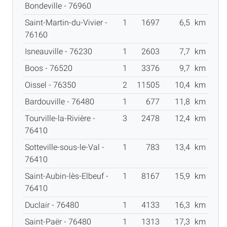
Bondeville - 76960
Saint-Martin-du-Vivier -
1
1697
6,5
km
76160
Isneauville - 76230
1
2603
7,7
km
Boos - 76520
1
3376
9,7
km
Oissel - 76350
2
11505
10,4
km
Bardouville - 76480
1
677
11,8
km
Tourville-la-Rivière -
3
2478
12,4
km
76410
Sotteville-sous-le-Val -
1
783
13,4
km
76410
Saint-Aubin-lès-Elbeuf -
1
8167
15,9
km
76410
Duclair - 76480
1
4133
16,3
km
Saint-Paër - 76480
1
1313
17,3
km