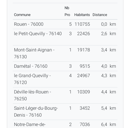
Nb
Commune
Pro
Habitants
Distance
Rouen - 76000
5
110755
0,0
km
le Petit-Quevilly - 76140
3
22426
2,6
km
Mont-Saint-Aignan -
1
19178
3,4
km
76130
Darnétal - 76160
3
9515
4,0
km
le Grand-Quevilly -
4
24967
4,3
km
76120
Déville-lès-Rouen -
1
10309
4,4
km
76250
Saint-Léger-du-Bourg-
1
3452
5,4
km
Denis - 76160
Notre-Dame-de-
2
7036
6,4
km