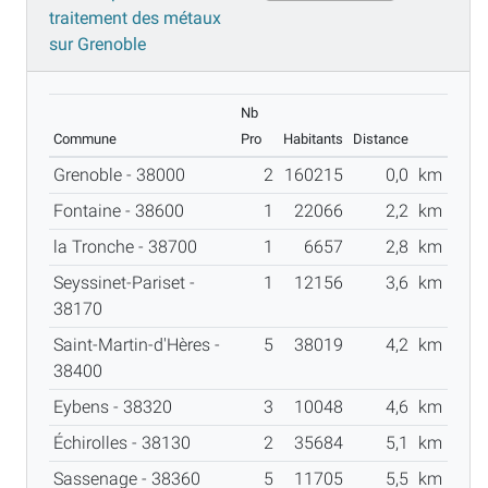
traitement des métaux
sur Grenoble
Nb
Commune
Pro
Habitants
Distance
Grenoble - 38000
2
160215
0,0
km
Fontaine - 38600
1
22066
2,2
km
la Tronche - 38700
1
6657
2,8
km
Seyssinet-Pariset -
1
12156
3,6
km
38170
Saint-Martin-d'Hères -
5
38019
4,2
km
38400
Eybens - 38320
3
10048
4,6
km
Échirolles - 38130
2
35684
5,1
km
Sassenage - 38360
5
11705
5,5
km