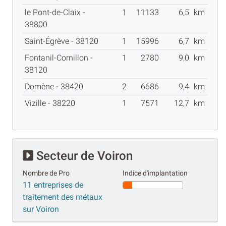
le Pont-de-Claix -
1
11133
6,5
km
38800
Saint-Égrève - 38120
1
15996
6,7
km
Fontanil-Cornillon -
1
2780
9,0
km
38120
Domène - 38420
2
6686
9,4
km
Vizille - 38220
1
7571
12,7
km
Secteur de Voiron
Nombre de Pro
Indice d'implantation
11 entreprises de
traitement des métaux
sur Voiron