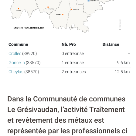
Commune
Nb. Pro
Distance
Crolles
(38920)
0 entreprise
-
Goncelin
(38570)
1 entreprise
9.6 km
Cheylas
(38570)
2 entreprises
12.5 km
Dans la Communauté de communes
Le Grésivaudan, l’activité Traîtement
et revêtement des métaux est
représentée par les professionnels ci