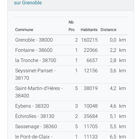
sur Grenoble
Nb
Commune
Pro
Habitants
Distance
Grenoble - 38000
2
160215
0,0
km
Fontaine - 38600
1
22066
2,2
km
la Tronche - 38700
1
6657
2,8
km
Seyssinet-Pariset -
1
12156
3,6
km
38170
Saint-Martin-d'Hères -
5
38019
4,2
km
38400
Eybens - 38320
3
10048
4,6
km
Échirolles - 38130
2
35684
5,1
km
Sassenage - 38360
5
11705
5,5
km
le Pont-de-Claix -
1
11133
6,5
km