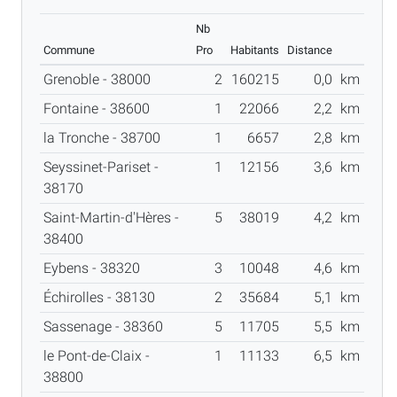
Nb
Commune
Pro
Habitants
Distance
Grenoble - 38000
2
160215
0,0
km
Fontaine - 38600
1
22066
2,2
km
la Tronche - 38700
1
6657
2,8
km
Seyssinet-Pariset -
1
12156
3,6
km
38170
Saint-Martin-d'Hères -
5
38019
4,2
km
38400
Eybens - 38320
3
10048
4,6
km
Échirolles - 38130
2
35684
5,1
km
Sassenage - 38360
5
11705
5,5
km
le Pont-de-Claix -
1
11133
6,5
km
38800