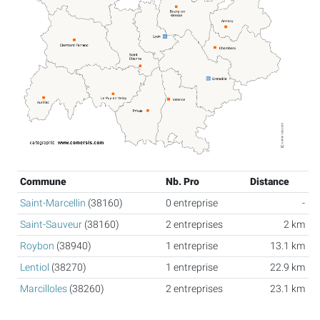
Commune
Nb. Pro
Distance
Saint-Marcellin
(38160)
0 entreprise
-
Saint-Sauveur
(38160)
2 entreprises
2 km
Roybon
(38940)
1 entreprise
13.1 km
Lentiol
(38270)
1 entreprise
22.9 km
Marcilloles
(38260)
2 entreprises
23.1 km