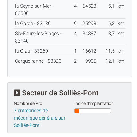
la Seyne-sur-Mer -
4
64523
5,1
km
83500
la Garde - 83130
9
25298
6,3
km
Six-Fours-les-Plages -
4
34387
8,7
km
83140
la Crau - 83260
1
16612
11,5
km
Carqueiranne - 83320
2
9905
12,1
km
Secteur de Solliès-Pont
Nombre de Pro
Indice d'implantation
7 entreprises de
mécanique générale sur
Solliès-Pont