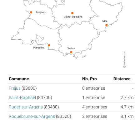
Commune
Nb. Pro
Distance
Fréjus
(83600)
0 entreprise
-
Saint-Raphaël
(83700)
1 entreprise
2.7 km
Puget-sur-Argens
(83480)
4 entreprises
4.7 km
Roquebrune-sur-Argens
(83520)
2 entreprises
8.1 km