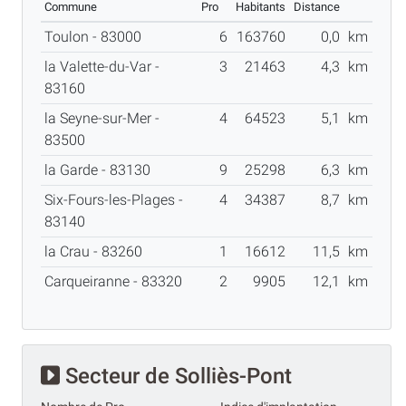
Commune
Pro
Habitants
Distance
Toulon - 83000
6
163760
0,0
km
la Valette-du-Var -
3
21463
4,3
km
83160
la Seyne-sur-Mer -
4
64523
5,1
km
83500
la Garde - 83130
9
25298
6,3
km
Six-Fours-les-Plages -
4
34387
8,7
km
83140
la Crau - 83260
1
16612
11,5
km
Carqueiranne - 83320
2
9905
12,1
km
Secteur de Solliès-Pont